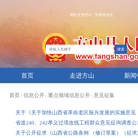
网站支持IPv6
无障碍浏览
首页
走进方山
新闻
首页
信息公开
重点领域信息公开
意见征集
/
/
/
关于《关于加快山西省革命老区振兴发展的实施意见
省道240、242孝义过境改线工程群众意见征询调查公
关于公开征求《山西省公路条例 （修订草案）（征