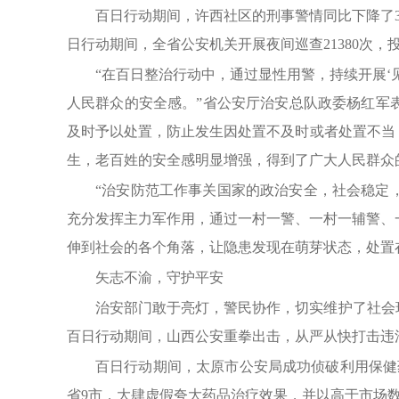
百日行动期间，许西社区的刑事警情同比下降了3
日行动期间，全省公安机关开展夜间巡查21380次，投
“在百日整治行动中，通过显性用警，持续开展
人民群众的安全感。”省公安厅治安总队政委杨红军
及时予以处置，防止发生因处置不及时或者处置不当
生，老百姓的安全感明显增强，得到了广大人民群众
“治安防范工作事关国家的政治安全，社会稳定
充分发挥主力军作用，通过一村一警、一村一辅警、
伸到社会的各个角落，让隐患发现在萌芽状态，处置
矢志不渝，守护平安
治安部门敢于亮灯，警民协作，切实维护了社会
百日行动期间，山西公安重拳出击，从严从快打击违
百日行动期间，太原市公安局成功侦破利用保健
省9市，大肆虚假夸大药品治疗效果，并以高于市场数十