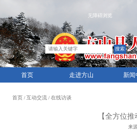
无障碍浏览
首页
走进方山
新闻
首页
互动交流
在线访谈
/
/
【全方位推
来