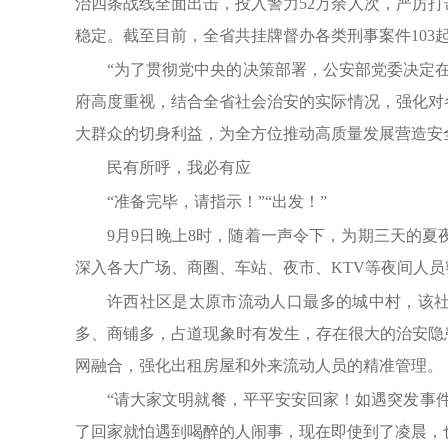
治四条战线全面出击，投入警力52万余人次，严厉
稳定。截至目前，全省共挂牌督办各类刑事案件103起
“为了贯彻党中央的决策部署，公安部党委决定
府高度重视，结合全省社会治安的实际情况，强化对
大群众的切身利益，为全方位推动高质量发展营造安
民有所呼，我必有应
“准备完毕，请指示！”“出发！”
9月9日晚上8时，随着一声令下，为期三天的
深入各大广场、商圈、车站、夜市、KTV等夜间人
许西社区是太原市流动人口最多的城中村，该社
多、商铺多，占道现象时有发生，存在很大的治安隐
网融合，强化出租房屋和外来流动人员的精准管理。
“请大家文明就餐，平平安安回家！如遇突发事件
了回家就怕遇到喝醉的人闹事，现在即使到了凌晨，