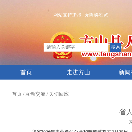
网站支持IPv6
无障碍浏览
首页
走进方山
新闻
首页
互动交流
关切回应
/
/
省
我省2026年事业单位公开招聘笔试将在3月28日